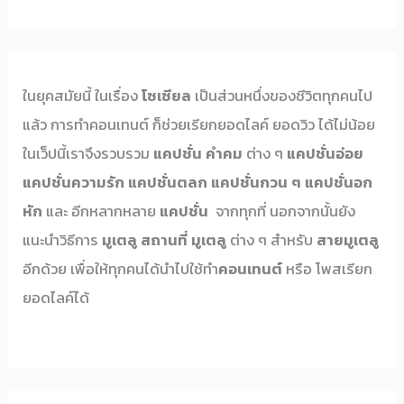
ในยุคสมัยนี้ ในเรื่อง
โซเซียล
เป็นส่วนหนึ่งของชีวิตทุกคนไป
แล้ว การทำคอนเทนต์ ก็ช่วยเรียกยอดไลค์ ยอดวิว ได้ไม่น้อย
ในเว็ปนี้เราจึงรวบรวม
แคปชั่น คำคม
ต่าง ๆ
แคปชั่นอ่อย
แคปชั่นความรัก
แคปชั่นตลก
แคปชั่นกวน ๆ
แคปชั่นอก
หัก
และ อีกหลากหลาย
แคปชั่น
จากทุกที่ นอกจากนั้นยัง
แนะนำวิธีการ
มูเตลู
สถานที่ มูเตลู
ต่าง ๆ สำหรับ
สายมูเตลู
อีกด้วย เพื่อให้ทุกคนได้นำไปใช้ทำ
คอนเทนต์
หรือ โพสเรียก
ยอดไลค์ได้