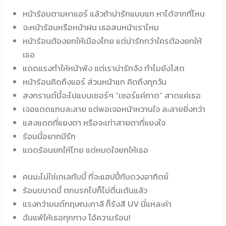
หน้าร้อนตามหาแอร์ แล้วถ้าน่ารักแบบแก หาได้จากที่ไหน
จะหน้าร้อนหรือหน้าฝน เธอสนหน้าเราไหม
หน้าร้อนต้องยกให้เมืองไทย แต่น่ารักกว่าใครต้องยกให้
เธอ
แดดแรงทำให้หน้าพัง แต่เราน่ารักจัง ทำไมยังโสด
หน้าร้อนคิดถึงแอร์ ส่วนหน้าแก คิดถึงทุกวัน
สงกรานต์นี้จะไปแบบเซอร์ๆ “เซอร์แค่ถาด” สาดแค่เธอ
เจอแดดแทบละลาย แต่พอเจอหน้าหวานใจ ละลายยิ่งกว่า
แสงแดดที่แยงตา หรือจะเท่าสายตาที่แยงใจ
ร้อนนี้อยากมีรัก
แดดร้อนยกให้ไทย แต่หมดใจยกให้เธอ
คนนะไม่ใช่เทเลทับบี้ ที่จะแฮปปี้กับดวงอาทิตย์
ร้อนขนาดนี้ ตกนรกไปก็ไม่ตื่นเต้นแล้ว
แรงกว่ามนต์กฤษณะกาลี ก็รังสี UV นี่แหละค่า
ฉันแพ้ให้เธอทุกทาง โอ้ความร้อน!