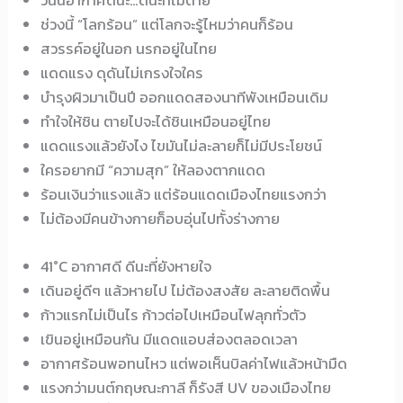
ช่วงนี้ “โลกร้อน” แต่โลกจะรู้ไหมว่าคนก็ร้อน
สวรรค์อยู่ในอก นรกอยู่ในไทย
แดดแรง ดุดันไม่เกรงใจใคร
บำรุงผิวมาเป็นปี ออกแดดสองนาทีพังเหมือนเดิม
ทำใจให้ชิน ตายไปจะได้ชินเหมือนอยู่ไทย
แดดแรงแล้วยังไง ไขมันไม่ละลายก็ไม่มีประโยชน์
ใครอยากมี “ความสุก” ให้ลองตากแดด
ร้อนเงินว่าแรงแล้ว แต่ร้อนแดดเมืองไทยแรงกว่า
ไม่ต้องมีคนข้างกายก็อบอุ่นไปทั้งร่างกาย
41°C อากาศดี ดีนะที่ยังหายใจ
เดินอยู่ดีๆ แล้วหายไป ไม่ต้องสงสัย ละลายติดพื้น
ก้าวแรกไม่เป็นไร ก้าวต่อไปเหมือนไฟลุกทั่วตัว
เขินอยู่เหมือนกัน มีแดดแอบส่องตลอดเวลา
อากาศร้อนพอทนไหว แต่พอเห็นบิลค่าไฟแล้วหน้ามืด
แรงกว่ามนต์กฤษณะกาลี ก็รังสี UV ของเมืองไทย