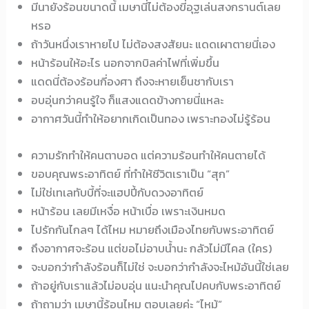
มีนายังร้อนขนาดนี้ เมษานี่ไม่ต้องขี่อุฐเล่นสงกรานต์เลย
หรอ
ถ้าวันหนึ่งเราหายไป ไม่ต้องสงสัยนะ แดดเผาตายนี่เอง
หน้าร้อนให้อะไร นอกจากบิลค่าไฟที่เพิ่มขึ้น
แดดนี่ต้องร้อนกี่องศา ถึงจะหายเย็นชากับเรา
อบอุ่นกว่าคนรู้ใจ ก็แสงแดดข้างกายนี่แหละ
อากาศวันนี้ทำให้อยากเกิดเป็นทอง เพราะทองไม่รู้ร้อน
ความรักทำให้คนตาบอด แต่ความร้อนทำให้คนตายได้
ขอบคุณพระอาทิตย์ ที่ทำให้ชีวิตเราเป็น “สุก”
ไม่ใช่เทเลทับบี้ที่จะแฮปปี้กับดวงอาทิตย์
หน้าร้อน เลยมีเหงื่อ หน้าเบื่อ เพราะเงินหมด
ไปรักกันไกลๆ ได้ไหม หมายถึงเมืองไทยกับพระอาทิตย์
ถึงอากาศจะร้อน แต่ขอไม่อาบน้ำนะ กลัวไม่มีไคล (ใคร)
จะบอกว่ากำลังร้อนก็ไม่ใช่ จะบอกว่ากำลังจะไหม้อันนี้ใช่เลย
ถ้าอยู่กับเราแล้วไม่อบอุ่น แนะนำคุณไปคบกับพระอาทิตย์
ถ้าถามว่า เมษานี้ร้อนไหม ตอบเลยค่ะ “ไหม้”