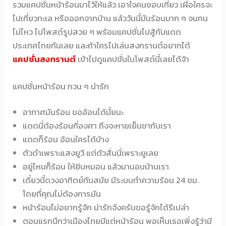
รวมแคปชั่นหน้าร้อนมาไว้ให้แล้ว เอาใจคนชอบเที่ยว เผื่อใครจะ
ไปเที่ยวทะเล หรือออกจากบ้าน แล้ววันนี้มันร้อนมาก ๆ จนทน
ไม่ไหว ไปโพสต์รูปสวย ๆ พร้อมแคปชั่นไปสู้กับแดด
ประเทศไทยกันเลย และถ้าใครไปเล่นสงกรานต์อยากได้
แคปชั่นสงกราน
ต์
เข้าไปดูแคปชั่นในโพสต์นี้เลยได้จ้า
แคปชั่นหน้าร้อน กวน ๆ น่ารัก
อากาศมันร้อน ขออ้อนได้มั้ยนะ
แดดนี่ต้องร้อนกี่องศา ถึงจะหายเย็นชากับเรา
แดดก็ร้อน อ้อนใครได้บ้าง
ตัวดำเพราะแสงยูวี แต่ตัวสั่นนี่เพราะยูเลย
อยู่ไหนก็ร้อน ให้ยิบหมอน แล้วมานอนบ้านเรา
เดี๋ยวนี้ดวงอาทิตย์ทันสมัย มีระบบทำความร้อน 24 ชม.
โดยที่คุณไม่ต้องการมัน
หน้าร้อนไม่อยากรู้จัก น่ารักจังครับขอรู้จักได้รึเปล่า
ตอนแรกนึกว่าเมืองไทยมีแต่หน้าร้อน พอเห็นเธอเพิ่งรู้ว่ามี