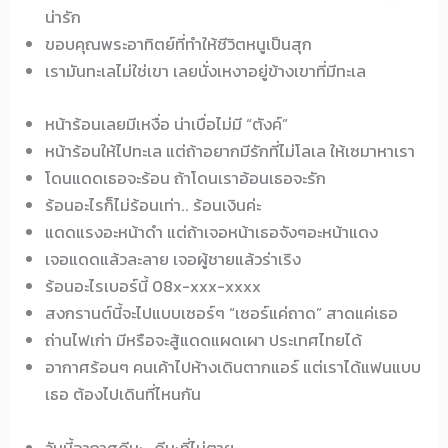
น่ารัก
ขอบคุณพระอาทิตย์ที่ทำให้ชีวิตหนูเป็นสุก
เรามันทะเลไม่ใช่เขา เลยนั่งเหงาอยู่ข้างเขาที่มีทะเล
หน้าร้อนเลยมีเหงื่อ น่าเบื่อไม่มี “ตังค์”
หน้าร้อนให้ไปทะเล แต่ถ้าอยากมีรักที่ไม่โลเล ให้เซมาหาเรา
โดนแดดเธอจะร้อน ถ้าโดนเราอ้อนเธอจะรัก
ร้อนอะไรก็ไม่ร้อนเท่า.. ร้อนเงินค่ะ
แดดแรงอะหน้าดำ แต่ถ้าเจอหน้าเธอจังๆอะหน้าแดง
เจอแดดแล้วละลาย เจอผู้ชายแล้วร่าเริง
ร้อนอะไรเบอร์นี้ 08x-xxx-xxxx
สงกรานต์นี้จะไปแบบเซอร์ๆ “เซอร์แค่ถาด” สาดแค่เธอ
ถ่านไฟเก่า มีหรือจะสู้แดดแผดเผา ประเทศไทยได้
อากาศร้อนๆ คนเค้าไปห้างเดินตากแอร์ แต่เราได้แฟนแบบ
เธอ ต้องไปเดินที่ไหนกัน
วันนี้อากาศดีนะ…ดีนะที่ไม่ตาย