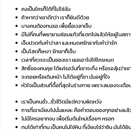
คงเป็นใครก็ได้ที่ไม่ใช่ฉัน
ถ้าหากว่าเขาดีกว่า เราก็ยินดีด้วย
บางคนต้องทนรอ เพื่อยื้อเวลาเจ็บ
มีไม่กี่คนที่พยายามซ่อมแก้วที่แตกไปแล้วให้อยู่ในสภา
เจ็บปวดกับคำว่าลา และหมดศรัทธากับคำว่ารัก
เป็นโสดก็เหงา รักเขาก็เจ็บ
เวลาที่ควรจะเป็นของเรา เธอเอาไปให้ใครหมด
สิทธิ์ของคนคุย ได้แค่รอวันที่เขาจะทิ้ง หรือรอลุ้นว่าเ
จะถอยหรือเดินหน้า ไม่ได้อยู่ที่ขา มันอยู่ที่ใจ
หัวใจเป็นส่วนที่ดื้อที่สุดในร่างกาย เพราะสมองจะเตือน
เราเป็นคนชั่ว…ชั่วชีวิตมีแต่ความผิดหวัง
การที่เขาเงียบไปนั่นแหละ คือคำตอบของทุกอย่างแล้
ไม่มีใครอยากจบ เพื่อเริ่มต้นใหม่เรื่อยๆ หรอก
ทนได้เท่าที่ทน เป็นคนไม่ใช่หิน ที่เงียบใช่ว่าชิน มันได้ย