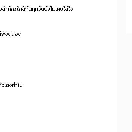
มสำคัญ ใกล้กันทุกวันยังไม่เคยใส่ใจ
นก็พังตลอด
ษตัวเองทำไม