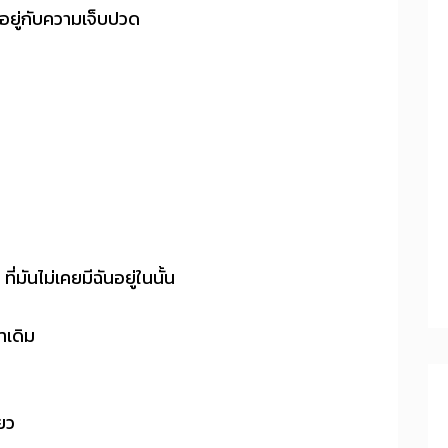
ธีอยู่กับความเจ็บปวด
่มันไม่เคยมีฉันอยู่ในนั้น
าเดิม
ียว