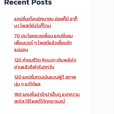
Recent Posts
แคปชั่นเดือนมิถุนายน อ่อยก็มี ฮาก็
มา โพสต์ยังไงก็โดน
70 ประโยคอวยเพื่อน แคปชั่นชม
เพื่อนเวอร์ ๆ โพสต์แล้วเพื่อนรัก
แน่นอน
120 คำคมชีวิต คิดบวก เติมพลังใจ
อ่านแล้วฮีลใจในทุกวัน
120 แคปชั่นทวงเงินแบบผู้ดี สุภาพ
นุ่ม ๆ แต่ได้ผล
160 แคปชั่นน่ารักน่าเอ็นดู แจกความ
สดใส ใช้โพสต์ได้ทุกอารมณ์