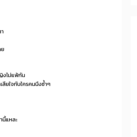
ตา
ลย
ญิงไม่แพ้กัน
าเสียใจกับใครคนนึงซ้ำๆ
านี้แหละ