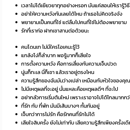
เวลาไม่ได้เยียวยาทุกอย่างหรอก มันแค่สอนให้เรารู้วิ
อย่าให้ความหวังกันเลยได้ไหม ถ้าเธอไม่คิดจริงจัง
พยายามเป็นคนที่ใช่ แต่ลืมไปคนที่ใช่ไม่ต้องพยายาม
รักที่เราก่อ ฝากเขาสานต่อด้วยนะ
คนโดนเท ไม่มีใครโอเคนะรู้ไว้
แกล้งโง่ก็ลำบาก พอรู้มากก็เสียใจ
การตั้งความหวัง คือการเสี่ยงกับความเจ็บปวด
นู่นก็ทะเล นี่ก็เขา แล้วเราอยู่ตรงไหน
ความรู้สึกของฉันมันว่างเปล่า เหมือนกับหัวใจของคุณ ที
ไม่มีเหตุผลที่จะอยู่ นั่นแหละคือเหตุผลดีๆ ที่จะไป
อย่ากลัวการเริ่มต้นใหม่ เพราะเราอาจไปได้ไกลมากกว่
ที่รัก กับ ที่พัก มันมีเส้นบางๆ กั้นกันอยู่
เจ็บกว่าการไม่รัก คือรักคนที่รักไม่ได้
เสียใจสิบครั้ง ยังไม่เท่ากับ เสียความรู้สึกเพียงครั้งเด