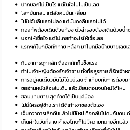
ปากบอกไม่เป็นไร แต่ในใจไปไม่เป็นเลย
โลกมันกลม แต่สังคมมันเหลี่ยม
ไม่ใช่ฉันลืมเธอไม่ลง แต่มันคงลืมเธอไม่ได้
กองทัพต้องเดินด้วยท้อง ตัวสำรองต้องเดินด้วยน้ำ
บอกให้เชื่อใจ แต่ไม่เคยทำอะไรให้เชื่อเลย
แรกๆก็โบกมือทักทาย หลังๆ มาโบกมือบ๊ายบายเฉยเ
กินอาหารถูกหลัก ถึงอกหักก็แข็งแรง
ทำไมเจ้าหญิงต้องรักเจ้าชาย ทั้งที่อสูรกาย ก็รักเจ้าห
การอยู่คนเดียวมันไม่ได้แย่เลย ถ้าเทียบกับการต้องม
ขออ่านหนังสือเล่มเดิม แล้วเขียนตอนจบใหม่ได้ไหม
ชอบแทบตาย สุดท้ายได้เป็นแค่น้อง
ไม่มีใครอยู่ข้างเรา ได้ดีเท่าเงาของตัวเอง
เจ็บกว่าการเลิกกันแล้วไปมีใหม่ คือกลับไปคบกับคนเก่
เห็นค่าในวันที่สาย คำขอโทษก็ไม่มีความหมายอีกแล้ว