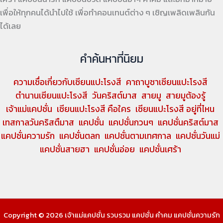
เพื่อให้ทุกคนได้นำไปใช้ เพื่อทำคอนเทนต์ต่าง ๆ เชิญเพลิดเพลินกัน
ได้เลย
คำค้นหาที่นิยม
ความเชื่อเกี่ยวกับเซียนแปะโรงสี
คาถาบูชาเซียนแปะโรงสี
ตำนานเซียนแปะโรงสี
วันคริสต์มาส
สายมู
สายมูต้องรู้
เจ้าแม่แคปชั่น
เซียนแปะโรงสี คือใคร
เซียนแปะโรงสี อยู่ที่ไหน
เทสกาลวันคริสตืมาส
แคปชั่น
แคปชั่นกวนๆ
แคปชั่นคริสต์มาส
แคปชั่นความรัก
แคปชั่นตลก
แคปชั่นตามเทศกาล
แคปชั่นวันแม่
แคปชั่นสายฮา
แคปชั่นอ่อย
แคปชั่นเศร้า
Copyright © 2026 เจ้าแม่แคปชั่น รวบรวม แคปชั่น คำคม แคปชั่นความรัก