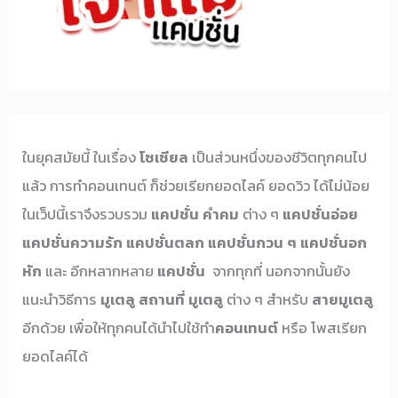
ในยุคสมัยนี้ ในเรื่อง
โซเซียล
เป็นส่วนหนึ่งของชีวิตทุกคนไป
แล้ว การทำคอนเทนต์ ก็ช่วยเรียกยอดไลค์ ยอดวิว ได้ไม่น้อย
ในเว็ปนี้เราจึงรวบรวม
แคปชั่น คำคม
ต่าง ๆ
แคปชั่นอ่อย
แคปชั่นความรัก
แคปชั่นตลก
แคปชั่นกวน ๆ
แคปชั่นอก
หัก
และ อีกหลากหลาย
แคปชั่น
จากทุกที่ นอกจากนั้นยัง
แนะนำวิธีการ
มูเตลู
สถานที่ มูเตลู
ต่าง ๆ สำหรับ
สายมูเตลู
อีกด้วย เพื่อให้ทุกคนได้นำไปใช้ทำ
คอนเทนต์
หรือ โพสเรียก
ยอดไลค์ได้