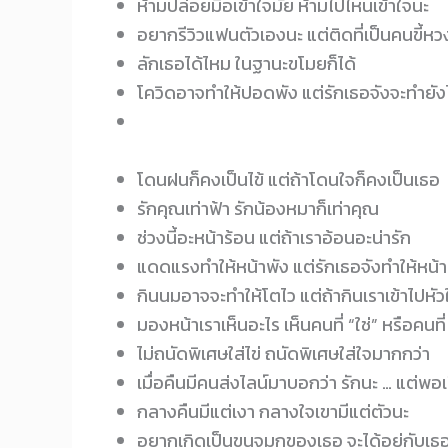
ห้ามปล่อยมือเข้าใจมั้ย ห้ามไปไหนเข้าใจนะ
อยากรีวิวแฟนตัวเองนะ แต่ติดที่เป็นคนขี้ห
ลักเธอได้ไหม ในฐานะขโมยก็ได้
โควิดอาจทำให้ปอดพัง แต่รักเธอจังจะทำยัง
โดนฝนก็คงเป็นไข้ แต่ถ้าโดนใจก็คงเป็นเธอ
รักคุณเท่าฟ้า รักน้องหมาก็เท่าคุณ
ช่วงนี้อะหน้าร้อน แต่ถ้าเราอ้อนอะน่ารัก
แดดแรงทำให้หน้าพัง แต่รักเธอจังทำให้หน้
กินนมอาจจะทำให้โตไว แต่ถ้ากินเราเข้าไปห
มองหน้าเราเห็นอะไร เห็นคนที่ “ใช่” หรือคนที
ไม่ถนัดพิเศษใส่ไข่ ถนัดพิเศษใส่ใจมากกว่า
เมื่อคืนมีคนส่งไลน์มาบอกว่า รักนะ … แต่พอเ
กลางคืนมีแต่เงา กลางใจเขามีแต่ตัวนะ
อยากเกิดเป็นขนจมูกของเธอ จะได้อยู่กับเ