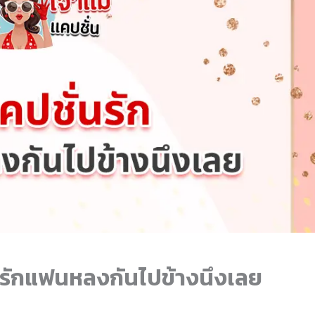
นรักแฟนหลงกันไปข้างนึงเลย