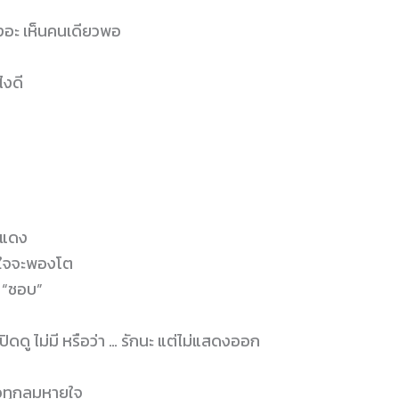
วงอะ เห็นคนเดียวพอ
ไงดี
าแดง
ัวใจจะพองโต
่ “ชอบ”
ปิดดู ไม่มี หรือว่า … รักนะ แต่ไม่แสดงออก
ธอทุกลมหายใจ