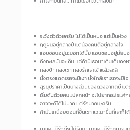
ถ้าโลกมันกลม ทำไมเธอไม่วนกลับมา
ระวังตัวด้วยครับ ไม่ได้เป็นหมอ แต่เป็นห่วง
ฤดูฝนอยู่กลางปี แต่น้องคนดีอยู่กลางใจ
แอบชอบอยู่นะบอกได้มั้ย แอบชอบอยู่มั้ยบอ
ถึงทะเลมันจะเค็ม แต่ถ้ามีเธอมาเติมเต็มคง
หลงป่า หลงเขา หลงรักเราเข้าแล้วละสิ
นั่งตรงแดดเธอจะมีเงา นั่งใกล้เราเธอจะมีใจ
สุริยุปราคาเป็นบางส่วนของดวงอาทิตย์ แต่ถ้า
เริ่มต้นด้วยคนแปลกหน้า จะไปยากอะไรแค่กลับ
อาจจะดีได้ไม่มาก แต่รักมากนะครับ
ถ้ามันเหนื่อยตอนที่ขึ้นเขา แวะมาขึ้นที่เราก็ได
บางคนมีรักดีๆ ไม่รักษา บางคนมีรักหมาๆ แต