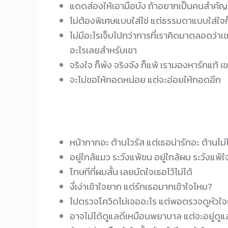
แดดส่องให้เอามือบัง ถ้าอยากเป็นคนสำคัญใ
ไม่ต้องพิเศษแบบใส่ไข่ แต่ธรรมดาแบบใส่ใจ
ไม่มีอะไรเจ็บไปกว่าการที่เราคิดมาตลอดว่าเ
อะไรเลยสำหรับเขา
จริงใจ ก็พัง จริงจัง ก็แพ้ เรามองหารักแท้ 
จะไม่ขอให้กอดหน่อย แต่จะอ่อยให้กอดอีก
หน้ากากอะ ต้านไวรัส แต่เธอน่ารักอะ ต้านไม่
อยู่ใกล้แมว ระวังแพ้ขน อยู่ใกล้ผม ระวังแพ้
โทษทีที่ผมสั้น เลยมัดใจเธอไว้ไม่ได้
งี่เง่าเข้าใจยาก แต่รักเธอมากเข้าใจไหม?
ไปตรวจโควิดไม่เจออะไร แต่พอตรวจดูหัวใ
อาจไม่ได้ดูแลดีเหมือนพยาบาล แต่จะอยู่ดูแ