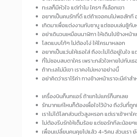
ทะเลก็มีหัวใจ แต่ทำไม ใครๆ ก็เลือกเขา
อยากเป็นคนรักที่ดี แต่ถ้าเจอคนไม่พอสักที​ อ
เกิดมาเพื่อแต่งงานกับชาบู แต่ชอบเล่นชู้กับ
อย่าเดินวนเหมือนนาฬิกา ให้เดินไปข้างหน้า
โสดแบบโก้ๆ​ ไม่ต้องโง่​ ให้ใครมาหลอก
อยากเป็นแว่นให้เธอใส่ ถึงจะไม่ได้อยู่ในใจ แ
ที่ไม่ชอบสบตาใคร เพราะกลัวใจหายไปกับเธ
ถ้าทะเลไม่มีเขา เราคงไม่เหงาอย่างนี้
อย่าคิดว่าเราไร้ค่า ทางข้างหน้าเราจะมีค่า
เครื่องบินก็นกเเอร์ ถ้าเเกไม่เเคร์ก็นกเลย
รักมากแค่ไหนก็ต้องเผื่อใจไว้บ้าง ถึงวันที่ถ
เราไม่ได้โลกส่วนตัวสูงหรอก แต่เราเข้าหาใค
ไม่ต้องรีบรักให้เต็มร้อย แต่ขอรักทีละน้อยๆ
เพื่อนเปลี่ยนคนคุยไปแล้ว 4-5คน ส่วนเรา ย