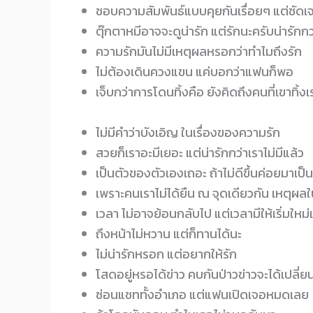
ชอบความสัมพันธ์แบบคุยกันเรื่อยๆ แต่ชัดเจน
ตุ๊กตาหมีอาจจะดูน่ารัก แต่รักนะครับน่ารักกว
ความรักมันไม่มีเหตุผลหรอกว่าทำไมถึงรัก
ไม่ต้องเดินควงแขน แค่บอกว่าแฟนก็พอ
เจ็บกว่าการโดนทิ้งคือ ยังคิดถึงคนที่เขาทิ้ง
ไม่มีคำว่าบังเอิญ ในเรื่องของความรัก
สวยก็เราอะมีเยอะ แต่น่ารักกว่าเราไม่มีแล้ว
เป็นตัวของตัวเองเถอะ ถ้าไม่ดีขึ้นค่อยมาเป
เพราะคนเราไม่ได้ยืน ณ จุดเดียวกัน เหตุผ
เวลา ไม่อาจย้อนกลับไป แต่เวลามีให้เริ่มใหม
ถึงหน้าไม่หวาน แต่ก็ทานได้นะ
ไม่น่ารักหรอก แต่อยากให้รัก
โสดอยู่หรอได้ข่าว คบกันป่าวข่าวจะได้เปลี่ย
ซ่อนแชททั้งอำเภอ แต่แฟนเปิดเจอหมดเลย