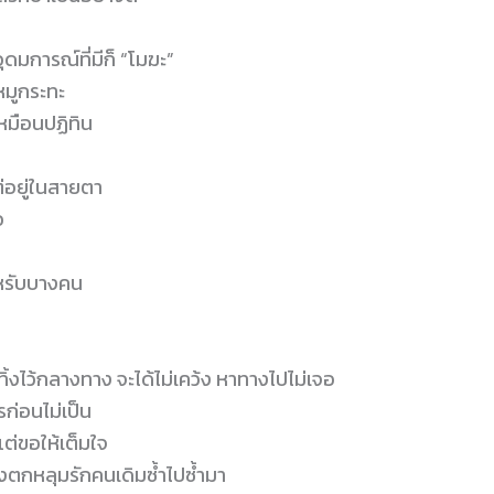
ุดมการณ์​ที่มีก็ “โมฆะ”
หมูกระทะ
เหมือนปฏิทิน
ต่อยู่ในสายตา
อ
สำหรับบางคน
ูกทิ้งไว้กลางทาง จะได้ไม่เคว้ง หาทางไปไม่เจอ
รก่อนไม่เป็น
แต่ขอให้เต็มใจ
ังตกหลุมรักคนเดิมซ้ำไปซ้ำมา