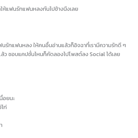
อาให้แฟนรักแฟนหลงกันไปข้างนึงเลย
นรักแฟนหลง ให้คนอื่นอ่านแล้วก็อิจฉาที่เรามีความรักดี ๆ
ล้ว ชอบแคปชั่นไหนก็คัดลองไปโพสต์ลง Social ได้เลย
นื่อยนะ
่ไก่
า