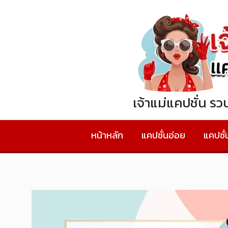
Skip
to
content
เจ้าแม่แคปชั่น ร
หน้าหลัก
แคปชั่นอ่อย
แคปชั