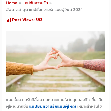
Home
แคปชั่นความรัก
อัพเดตล่าสุด แคปชั่นความรักแบบผู้ใหญ่ 2024
Post Views:
593
แคปชั่นความรักที่สื่อความหมายแทนใจ ในมุมมองที่โตขึ้น เป็น
ผู้ใหญ่มากขึ้น
แคปชั่นความรักแบบผู้ใหญ่
เหมาะสำหรับไว้