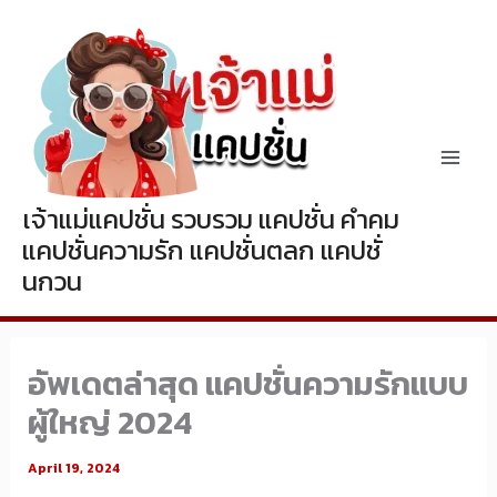
Skip
to
content
เจ้าแม่แคปชั่น รวบรวม แคปชั่น คำคม
แคปชั่นความรัก แคปชั่นตลก แคปชั่
นกวน
อัพเดตล่าสุด แคปชั่นความรักแบบ
ผู้ใหญ่ 2024
April 19, 2024