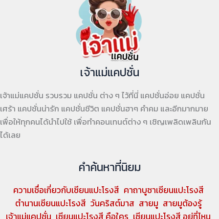
เจ้าแม่แคปชั่น
เจ้าแม่แคปชั่น รวบรวม แคปชั่น ต่าง ๆ ไว้ที่นี่ แคปชั่นอ่อย แคปชั่น
เศร้า แคปชั่นน่ารัก แคปชั่นชีวิต แคปชั่นฮาๆ คำคม และอีกมากมาย
เพื่อให้ทุกคนได้นำไปใช้ เพื่อทำคอนเทนต์ต่าง ๆ เชิญเพลิดเพลินกัน
ได้เลย
คำค้นหาที่นิยม
ความเชื่อเกี่ยวกับเซียนแปะโรงสี
คาถาบูชาเซียนแปะโรงสี
ตำนานเซียนแปะโรงสี
วันคริสต์มาส
สายมู
สายมูต้องรู้
เจ้าแม่แคปชั่น
เซียนแปะโรงสี คือใคร
เซียนแปะโรงสี อยู่ที่ไหน