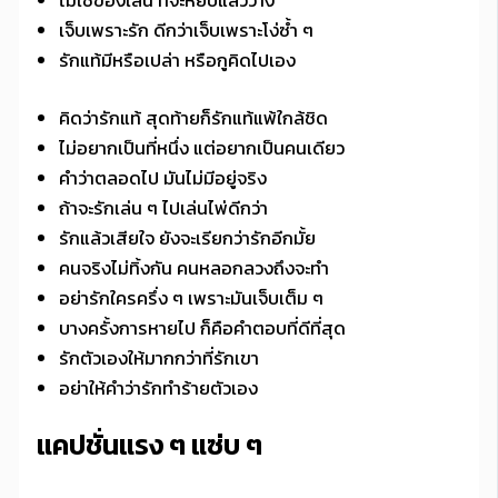
ไม่ใช่ของเล่น ที่จะหยิบแล้ววาง
เจ็บเพราะรัก ดีกว่าเจ็บเพราะโง่ซ้ำ ๆ
รักแท้มีหรือเปล่า หรือกูคิดไปเอง
คิดว่ารักแท้ สุดท้ายก็รักแท้แพ้ใกล้ชิด
ไม่อยากเป็นที่หนึ่ง แต่อยากเป็นคนเดียว
คำว่าตลอดไป มันไม่มีอยู่จริง
ถ้าจะรักเล่น ๆ ไปเล่นไพ่ดีกว่า
รักแล้วเสียใจ ยังจะเรียกว่ารักอีกมั้ย
คนจริงไม่ทิ้งกัน คนหลอกลวงถึงจะทำ
อย่ารักใครครึ่ง ๆ เพราะมันเจ็บเต็ม ๆ
บางครั้งการหายไป ก็คือคำตอบที่ดีที่สุด
รักตัวเองให้มากกว่าที่รักเขา
อย่าให้คำว่ารักทำร้ายตัวเอง
แคปชั่นแรง ๆ แซ่บ ๆ