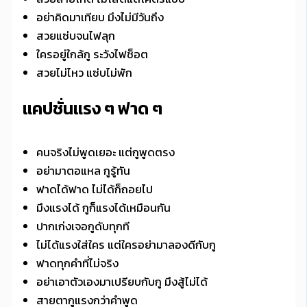
อย่าคิดมาเทียบ มึงไม่มีวันถึง
สวยแซ่บจนไฟลุก
ใครอยู่ใกล้กู ระวังไฟช็อต
สวยไม่ไหว แซ่บไม่พัก
แคปชั่นแรง ๆ ฟาด ๆ
คนจริงไม่พูดเยอะ แต่กูพูดตรง
อย่ามาตอแหล กูรู้ทัน
ฟาดได้ฟาด ไม่ได้ก็ถอยไป
มึงแรงได้ กูก็แรงได้เหมือนกัน
ปากเก่งเจอกูดับทุกที
ไม่ได้แรงใส่ใคร แต่ใครอย่ามาลองดีกับกู
ฟาดทุกคำที่ไม่จริง
อย่าเอาตัวเองมาเปรียบกับกู มึงสู้ไม่ได้
สายตากูแรงกว่าคำพูด