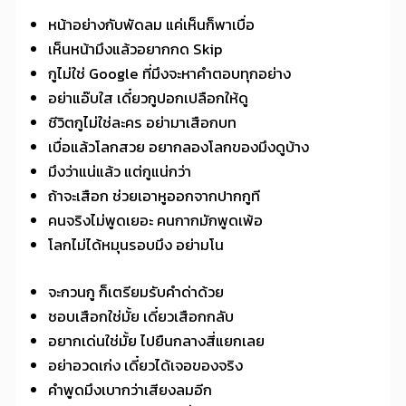
หน้าอย่างกับพัดลม แค่เห็นก็พาเบื่อ
เห็นหน้ามึงแล้วอยากกด Skip
กูไม่ใช่ Google ที่มึงจะหาคำตอบทุกอย่าง
อย่าแอ๊บใส เดี๋ยวกูปอกเปลือกให้ดู
ชีวิตกูไม่ใช่ละคร อย่ามาเสือกบท
เบื่อแล้วโลกสวย อยากลองโลกของมึงดูบ้าง
มึงว่าแน่แล้ว แต่กูแน่กว่า
ถ้าจะเสือก ช่วยเอาหูออกจากปากกูที
คนจริงไม่พูดเยอะ คนกากมักพูดเพ้อ
โลกไม่ได้หมุนรอบมึง อย่ามโน
จะกวนกู ก็เตรียมรับคำด่าด้วย
ชอบเสือกใช่มั้ย เดี๋ยวเสือกกลับ
อยากเด่นใช่มั้ย ไปยืนกลางสี่แยกเลย
อย่าอวดเก่ง เดี๋ยวได้เจอของจริง
คำพูดมึงเบากว่าเสียงลมอีก