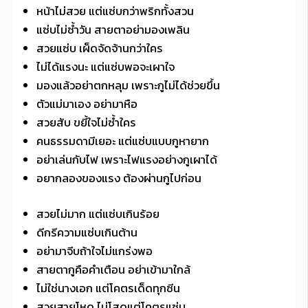
หน้าไม่สวย แต่แซ่บกว่าพริกทั้งสวน
แซ่บไม่ซ้ำวัน สายตาอย่ามองเพลิน
สวยแซ่บ เผ็ดจัดจ้านกว่าใคร
ไม่ได้แรงนะ แต่แซ่บพอจะเผาใจ
มองแล้วอย่าตกหลุม เพราะกูไม่ได้ช่วยขึ้น
ตัวแม่มาเอง อย่ามาหือ
สวยสับ ขยี้ใจไม่ซ้ำใคร
คนธรรมดามีเยอะ แต่แซ่บแบบกูหายาก
อย่าเล่นกับไฟ เพราะไฟแรงอย่างกูเผาได้
อยากลองของแรง ต้องผ่านกูไปก่อน
สวยไม่มาก แต่แซ่บเกินร้อย
ดีกรีความแซ่บเกินต้าน
อย่ามาจีบถ้าใจไม่แกร่งพอ
สายตากูคือคำเตือน อย่าเข้ามาใกล้
ไม่ใช่นางเอก แต่โคตรเด็ดทุกซีน
สวยสายโหด ไม่โสดแต่โคตรแซ่บ