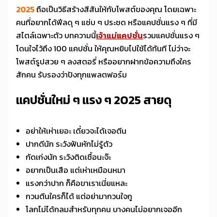
2025
ถือเป็นวิธีสร้างสีสันให้กับโพสต์ของคุณ โดยเฉพาะ
คนที่อยากได้ฟีลดุ ๆ แซ่บ ๆ ประชด หรือแคปชั่นแรง ๆ ที่มี
สไตล์เฉพาะตัว บทความนี้
เจ้าแม่แคปชั่น
รวมแคปชั่นแรง ๆ
โดนใจไว้ถึง 100 แคปชั่น ให้คุณหยิบไปใช้ได้ทันที ไม่ว่าจะ
โพสต์รูปสวย ๆ ลงสตอรี่ หรืออยากฝากข้อความถึงใคร
สักคน รับรองว่าปังทุกแพลตฟอร์ม
แคปชั่นใหม่ ๆ แรง ๆ 2025 สายดุ
อย่าให้เห่าเยอะ เดี๋ยวจะได้เจอตีน
ปากดีนัก ระวังฟันหักไม่รู้ตัว
กัดเก่งนัก ระวังติดเชื้อนะจ๊ะ
อยากเป็นเสือ แต่เห่าเหมือนหมา
แรงกว่าปาก ก็คือขาเราเนี่ยแหละ
กวนตีนใครก็ได้ แต่อย่ามากวนใจกู
โลกไม่ได้กลมสำหรับทุกคน บางคนไม่อยากเจออีก