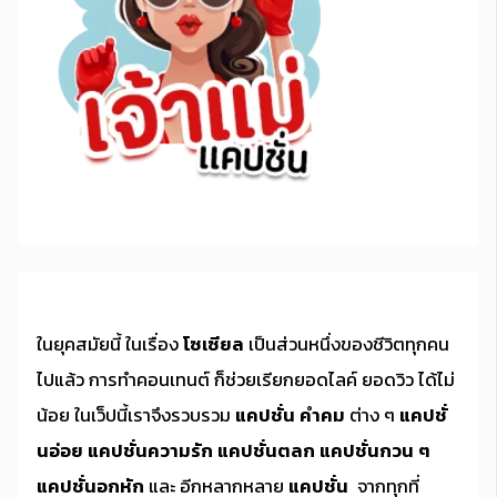
ในยุคสมัยนี้ ในเรื่อง
โซเซียล
เป็นส่วนหนึ่งของชีวิตทุกคน
ไปแล้ว การทำคอนเทนต์ ก็ช่วยเรียกยอดไลค์ ยอดวิว ได้ไม่
น้อย ในเว็ปนี้เราจึงรวบรวม
แคปชั่น คำคม
ต่าง ๆ
แคปชั่
นอ่อย
แคปชั่นความรัก
แคปชั่นตลก
แคปชั่นกวน ๆ
แคปชั่นอกหัก
และ อีกหลากหลาย
แคปชั่น
จากทุกที่