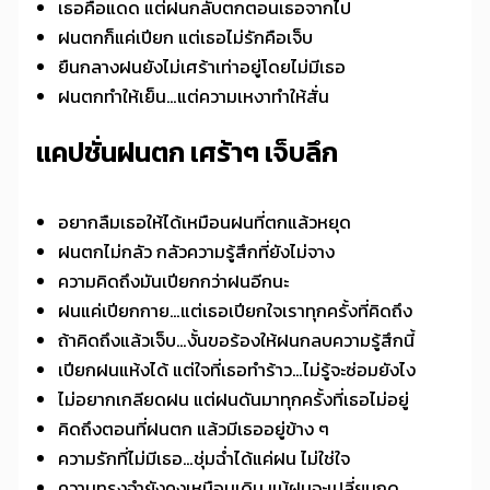
เธอคือแดด แต่ฝนกลับตกตอนเธอจากไป
ฝนตกก็แค่เปียก แต่เธอไม่รักคือเจ็บ
ยืนกลางฝนยังไม่เศร้าเท่าอยู่โดยไม่มีเธอ
ฝนตกทำให้เย็น…แต่ความเหงาทำให้สั่น
แคปชั่นฝนตก เศร้าๆ เจ็บลึก
อยากลืมเธอให้ได้เหมือนฝนที่ตกแล้วหยุด
ฝนตกไม่กลัว กลัวความรู้สึกที่ยังไม่จาง
ความคิดถึงมันเปียกกว่าฝนอีกนะ
ฝนแค่เปียกกาย…แต่เธอเปียกใจเราทุกครั้งที่คิดถึง
ถ้าคิดถึงแล้วเจ็บ…งั้นขอร้องให้ฝนกลบความรู้สึกนี้
เปียกฝนแห้งได้ แต่ใจที่เธอทำร้าว…ไม่รู้จะซ่อมยังไง
ไม่อยากเกลียดฝน แต่ฝนดันมาทุกครั้งที่เธอไม่อยู่
คิดถึงตอนที่ฝนตก แล้วมีเธออยู่ข้าง ๆ
ความรักที่ไม่มีเธอ…ชุ่มฉ่ำได้แค่ฝน ไม่ใช่ใจ
ความทรงจำยังคงเหมือนเดิม แม้ฝนจะเปลี่ยนฤดู