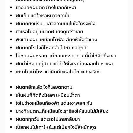
ข้างนอกฝนตก ข้างในอกก็เหงา
ฝนเย็น แต่ใจเราหนาวกว่านั้น
ฝนตกยังมีร่ม…แล้วความขมในใจใครจะบัง
ถ้าเธอไม่อยู่ ขนาดฝนยังดูเศร้าเลย
ฟังเสียงฝน เหมือนได้ฟังเสียงหัวใจตัวเอง
ฝนตกทีไร ใจก็ไหลกลับไปหาเธอทุกที
ไม่ชอบฝนหรอก แต่ชอบบรรยากาศที่ทำให้คิดถึงเธอ
ฝนทำให้คนอยู่บ้าน แต่ทำให้ใจเราล่องลอยไปหาเธอ
เหงาไม่เท่าไหร่ แต่คิดถึงเธอไม่ไหวแล้วจริงๆ
ฝนตกอีกแล้ว ใจก็เลยตกตาม
เห็นฝนก็คิดถึงไหลๆ เหมือนน้ำตา
ใจไม่ว่างเหมือนท้องฟ้า แต่เหงาพอๆ กัน
บางทีฝนตก…ก็เหมือนใจเราร้องไห้แบบไม่มีเสียง
ฝนตกทุกวัน แต่เธอไม่เคยกลับมา
เปียกฝนไม่เท่าไหร่…แต่เปียกใจนี่สิหนักสุด