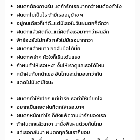
ฝนตกต้องกางร่ม แต่ถ้ารักเธอมากกว่าผมต้องทำไง
ฝนตกไม่เป็นไร ถ้ามีเธออยู่ข้าง ๆ
อยู่คนเดียวก็เท่ดี…แต่มีเธอในวันฝนตกก็ดีกว่า
ฝนตกแล้วคิดถึง…แต่คิดถึงเธอมากกว่าฝนอีก
ฟ้าร้องยังไม่กลัว กลัวไม่มีเธอมากกว่า
ฝนตกแล้วหนาว ขอจับมือได้มั้ย
ฝนตกพรำๆ หัวใจก็เริ่มเต้นแรง
ถ้าฝนทำให้เธอเหงา งั้นให้เราดูแลเธอได้ไหม
หน้าฝนกับหน้าเธอ อันไหนจะน่ามองกว่ากัน
แดดไม่มีแต่มีใจนะ
ฝนตกทำให้เปียก แต่น่ารักเธอทำให้เปียกใจ
อยากเป็นหยดฝนที่ตกใส่เธอเบาๆ
ฝนตกหนักเท่าไร ก็ยังแพ้ความน่ารักของเธอ
ถ้าฝนตกแล้วเหงา มานั่งฟังฝนด้วยกันไหม
แค่เธอกลับมา ฝนตกทุกวันเราก็ยอม