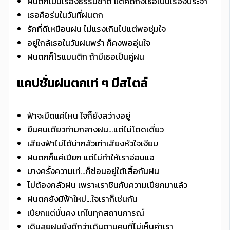
ฝนตกเป็นเรื่องธรรมชาติ แต่คิดถึงเธอเป็นเรื่องประจำ
เธอคือร่มในวันที่ฝนตก
รักที่ดีเหมือนฝน ไม่แรงเกินไปแต่พอชุ่มใจ
อยู่ใกล้เธอในวันฝนพรำ ก็คงพออุ่นใจ
ฝนตกก็โรแมนติก ถ้ามีเธอเป็นคู่ฝน
แคปชั่นฝนตกเท่ ๆ มีสไตล์
ฟ้าจะมืดแค่ไหน ใจก็ยังสว่างอยู่
ยืนคนเดียวท่ามกลางฝน…แต่ไม่โดดเดี่ยว
เสียงฟ้าไม่ได้น่ากลัวเท่าเสียงหัวใจเงียบ
ฝนตกก็แค่เปียก แต่ไม่ทำให้เราอ่อนแอ
บางครั้งความเท่…ก็ซ่อนอยู่ใต้เสื้อกันฝน
ไม่ต้องกลัวฝน เพราะเราชินกับความเปียกมาแล้ว
ฝนตกยังมีฟ้าใหม่…ใจเราก็เช่นกัน
เปียกแต่มั่นคง เท่ในทุกสถานการณ์
เดินลุยฝนยังดีกว่าเดินตามคนที่ไม่เห็นค่าเรา