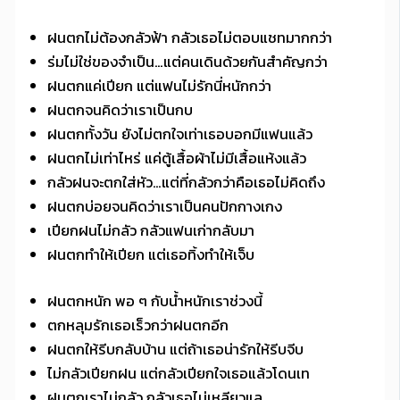
ฝนตกไม่ต้องกลัวฟ้า กลัวเธอไม่ตอบแชทมากกว่า
ร่มไม่ใช่ของจำเป็น…แต่คนเดินด้วยกันสำคัญกว่า
ฝนตกแค่เปียก แต่แฟนไม่รักนี่หนักกว่า
ฝนตกจนคิดว่าเราเป็นกบ
ฝนตกทั้งวัน ยังไม่ตกใจเท่าเธอบอกมีแฟนแล้ว
ฝนตกไม่เท่าไหร่ แค่ตู้เสื้อผ้าไม่มีเสื้อแห้งแล้ว
กลัวฝนจะตกใส่หัว…แต่ที่กลัวกว่าคือเธอไม่คิดถึง
ฝนตกบ่อยจนคิดว่าเราเป็นคนปักกางเกง
เปียกฝนไม่กลัว กลัวแฟนเก่ากลับมา
ฝนตกทำให้เปียก แต่เธอทิ้งทำให้เจ็บ
ฝนตกหนัก พอ ๆ กับน้ำหนักเราช่วงนี้
ตกหลุมรักเธอเร็วกว่าฝนตกอีก
ฝนตกให้รีบกลับบ้าน แต่ถ้าเธอน่ารักให้รีบจีบ
ไม่กลัวเปียกฝน แต่กลัวเปียกใจเธอแล้วโดนเท
ฝนตกเราไม่กลัว กลัวเธอไม่เหลียวแล