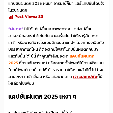
แคปชั่นฝนตก 2025 ฝนมา อารมณ์ก็มา แชร์แคปชั่นโดนใจ
ในวันฝนตก
Post Views:
83
“ฝนตก”
ไม่ได้แค่เปลี่ยนสภาพอากาศ แต่ยังเปลี่ยน
อารมณ์ของเราได้เช่นกัน บางครั้งฝนทำให้เรารู้สึกเหงา
เศร้า หรือบางทีอาจโรแมนติกจนน่าแคปฯ ไม่ว่าใครจะอินกับ
บรรยากาศแค่ไหน ก็ต้องเคยโพสต์แคปชั่นฝนตกกันมา
แล้วทั้งนั้น ☔ ปีนี้ ถ้าคุณกำลังมองหา
แคปชั่นฝนตก
2025
ที่ตรงกับอารมณ์ หรืออยากตั้งโพสต์ให้ตรงฟีลแบบ
“ตกก็โพสต์ ตกก็แคปชั่น” เรารวมมาให้ครบแล้วที่นี่ ไม่ว่าจะ
สายเหงา เศร้า ขี้เล่น หรือแค่อยากเท่ ๆ
เจ้าแม่แคปชั่น
ก็มี
ให้เลือกใช้เพียบ
แคปชั่นฝนตก 2025 เหงา ๆ
ฝนตกหรือใจเรากำลังเปียกอยู่ก็ไม่รู้