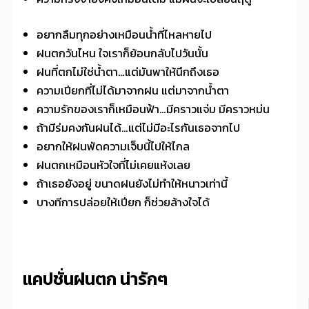
อยากลืมทุกอย่างเหมือนน้ำที่ไหลหายไป
ฝนตกวันไหน ใจเราก็ย้อนกลับไปวันนั้น
ฝนที่ตกไม่ใช่น้ำตา…แต่มันพาให้นึกถึงเธอ
ความเปียกที่ไม่ได้มาจากฝน แต่มาจากน้ำตา
ความรักของเราก็เหมือนฟ้า…มีคราวแจ่ม มีคราวหม่น
ถ้ามีร่มคงกันฝนได้…แต่ไม่มีอะไรกันเธอจากไป
อยากให้ฝนพัดความเจ็บนี้ไปให้ไกล
ฝนตกเหมือนหัวใจที่ไม่เคยแห้งเลย
ถ้าเธอยังอยู่ ขนาดฝนยังไม่ทำให้หนาวเท่านี้
บางทีการปล่อยให้เปียก ก็ช่วยล้างใจได้
แคปชั่นฝนตก น่ารักๆ