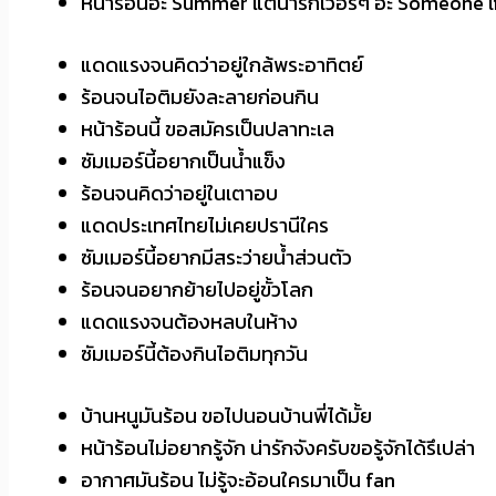
หน้าร้อนอะ Summer แต่น่ารักเวอร์ๆ อะ Someone li
แดดแรงจนคิดว่าอยู่ใกล้พระอาทิตย์
ร้อนจนไอติมยังละลายก่อนกิน
หน้าร้อนนี้ ขอสมัครเป็นปลาทะเล
ซัมเมอร์นี้อยากเป็นน้ำแข็ง
ร้อนจนคิดว่าอยู่ในเตาอบ
แดดประเทศไทยไม่เคยปรานีใคร
ซัมเมอร์นี้อยากมีสระว่ายน้ำส่วนตัว
ร้อนจนอยากย้ายไปอยู่ขั้วโลก
แดดแรงจนต้องหลบในห้าง
ซัมเมอร์นี้ต้องกินไอติมทุกวัน
บ้านหนูมันร้อน ขอไปนอนบ้านพี่ได้มั้ย
หน้าร้อนไม่อยากรู้จัก น่ารักจังครับขอรู้จักได้รึเปล่า
อากาศมันร้อน ไม่รู้จะอ้อนใครมาเป็น fan