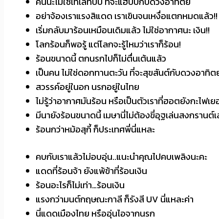
คนนะไม่ใช่เทเลทับบี้ ที่จะแฮปปี้กับดวงอาทิตย์
อย่าจ้องเราแรงสิแดด เราเขินจนเหงื่อแตกหมดแล้ว!!
เริ่มกลับมาร้อนเหมือนเดิมแล้ว ไม่ใช่อากาศนะ เงิน!!
โลกร้อนก็พอรู้ แต่โลกจะรู้ไหมว่าเราก็ร้อน!
ร้อนขนาดนี้ ตกนรกไปก็ไม่ตื่นเต้นแล้ว
เป็นคน ไม่ใช่ดอกทานตะวัน ที่จะสุขสันต์กับดวงอาทิตย
สวรรค์อยู่ในอก นรกอยู่ในไทย
ไม่รู้ว่าอากาศมันร้อน หรือเป็นตัวเราที่ฮอตยังกะไฟเยอ
มีนายังร้อนขนาดนี้ เมษานี่ไม่ต้องขี่อุฐเล่นสงกรานต
ร้อนกว่าหม้อสุกี้ ก็ประเทศพี่นี่แหละ
คบกับเราแล้วไม่อบอุ่น..แนะนำคุณไปคบเพลิงนะคะ
แดดที่ร้อนจ้า ยังแพ้ข้าที่ร้อนเงิน
ร้อนอะไรก็ไม่เท่า…ร้อนเงิน
แรงกว่ามนต์กฤษณะกาลี ก็รังสี UV นี่แหละค่า
นี่แดดเมืองไทย หรืออุ่นไอจากนรก