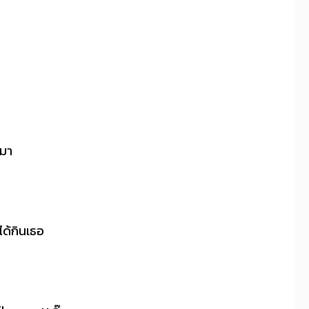
 มา
ด้กินเธอ