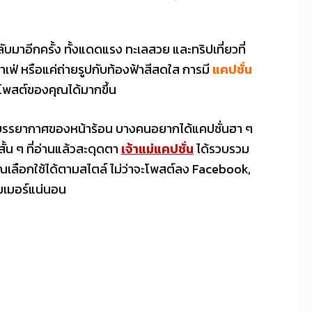
มาอีกครั้ง ทั้งแดดแรง ทะเลสวย และทริปเที่ยวที่
าเฟ่ หรือแค่ถ่ายรูปกับท้องฟ้าสีสดใส การมี
แคปชั่น
ห้โพสต์ของคุณได้มากขึ้น
กับบรรยากาศของหน้าร้อน บางคนอยากได้แคปชั่นฮา ๆ
น ๆ ที่อ่านแล้วสะดุดตา
เจ้าแม่แคปชั่น
ได้รวบรวม
คุณเลือกใช้ได้ตามสไตล์ ไม่ว่าจะโพสต์ลง Facebook,
ัมเมอร์แน่นอน