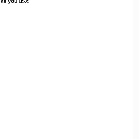
ke you นะจ๊ะ