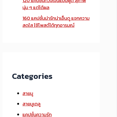
120 แคปชั่นทวงเงินแบบผู้ดี สุภาพ
นุ่ม ๆ แต่ได้ผล
160 แคปชั่นน่ารักน่าเอ็นดู แจกความ
สดใส ใช้โพสต์ได้ทุกอารมณ์
Categories
สายมู
สายมูเตลู
แคปชั่นความรัก