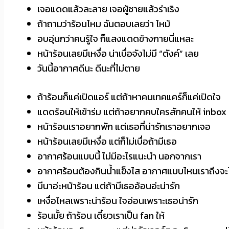
เจอแดดแล้วละลาย เจอผู้ชายแล้วร่าเริง
ถ้าถามว่าร้อนไหม ฉันตอบเลยว่า ไหม้
อบอุ่นกว่าคนรู้ใจ ก็แสงแดดข้างกายนี่แหละ
หน้าร้อนเลยมีเหงื่อ น่าเบื่อจังไม่มี “ตังค์” เลย
วันนี้อากาศ​ดีนะ ดีนะที่ไม่ตาย
ถ้าร้อนก็แค่เปิดแอร์ แต่ถ้าหาคนเทคแคร์ก็แค่เปิดใจ
แดดร้อนให้เข้าร่ม แต่ถ้าอยากคบใครสักคนให้ inbox
หน้าร้อนเราอยากพัก แต่เธอที่น่ารักเราอยากเจอ
หน้าร้อนเลยมีเหงื่อ แต่ก็ไม่เบื่อถ้ามีเธอ
อากาศร้อนแบบนี้ ไม่มีอะไรแนะนำ นอกจากเรา
อากาศร้อนต้องกินน้ำแข็งไส อากาศแบบไหนเราถึงจะไ
มีนาอ่ะหน้าร้อน แต่ถ้ามีเธออ้อนอ่ะน่ารัก
เหงื่อไหลเพราะน่าร้อน ใจอ่อนเพราะเธอน่ารัก
ร้อนมั้ย ถ้าร้อน เดี๋ยวเราเป็น fan ให้