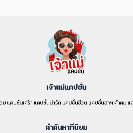
เจ้าแม่แคปชั่น
่นอ่อย แคปชั่นเศร้า แคปชั่นน่ารัก แคปชั่นชีวิต แคปชั่นฮาๆ คำคม
คำค้นหาที่นิยม