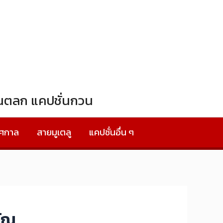
ั่นตลก แคปชั่นกวน
ทศกาล
สายมูเตลู
แคปชั่นอื่น ๆ
วัณ