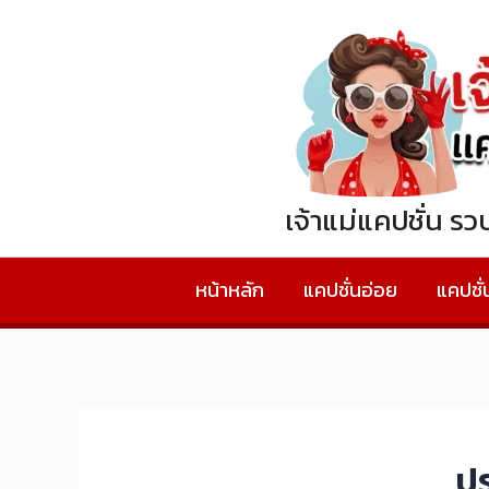
Skip
to
content
เจ้าแม่แคปชั่น ร
หน้าหลัก
แคปชั่นอ่อย
แคปชั
ปร