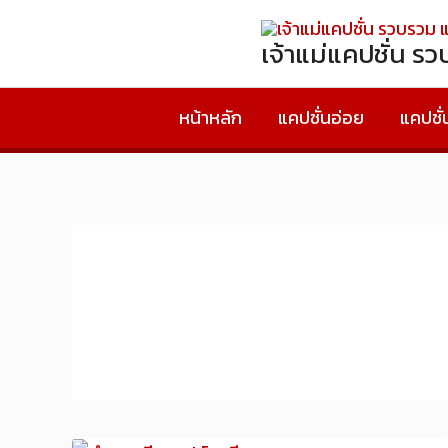
Skip
to
เจ้าแม่แคปชั่น ร
content
หน้าหลัก
แคปชั่นอ่อย
แคปชั