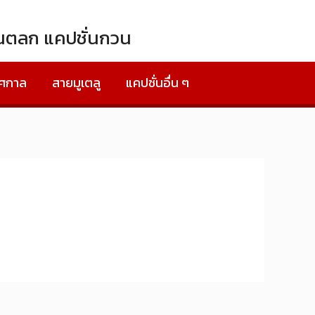
ั่นตลก แคปชั่นกวน
ทศกาล
สายมูเตลู
แคปชั่นอื่น ๆ