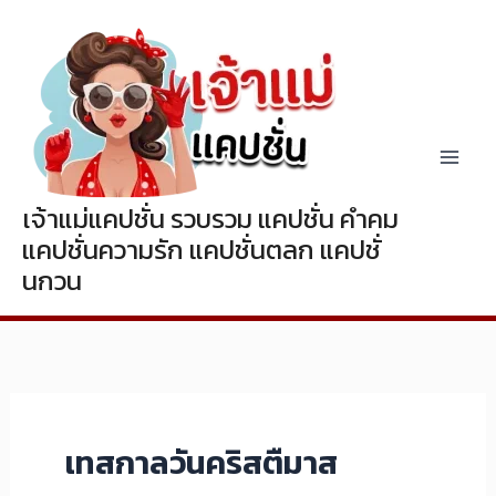
Skip
to
content
เจ้าแม่แคปชั่น รวบรวม แคปชั่น คำคม
แคปชั่นความรัก แคปชั่นตลก แคปชั่
นกวน
เทสกาลวันคริสตืมาส