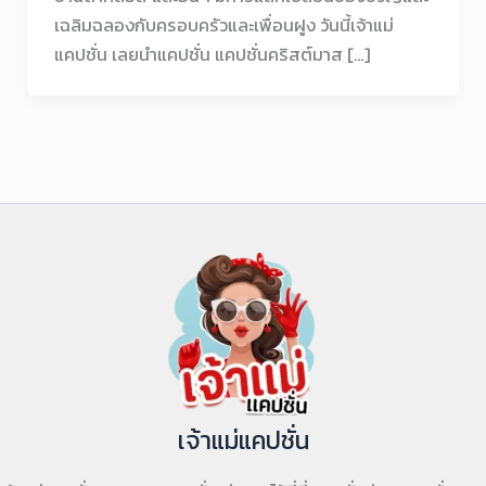
เฉลิมฉลองกับครอบครัวและเพื่อนฝูง วันนี้เจ้าแม่
แคปชั่น เลยนำแคปชั่น แคปชั่นคริสต์มาส […]
เจ้าแม่แคปชั่น