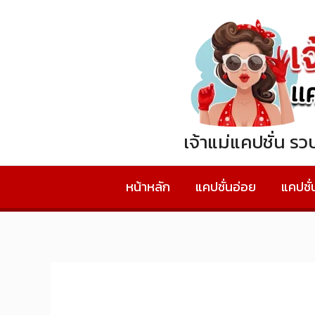
Skip
to
content
เจ้าแม่แคปชั่น ร
หน้าหลัก
แคปชั่นอ่อย
แคปชั