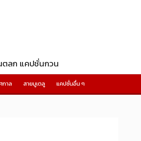
ั่นตลก แคปชั่นกวน
ทศกาล
สายมูเตลู
แคปชั่นอื่น ๆ