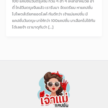
100 แคปชั่นวันตรุษจีน กวน ๆ ฮา ๆ เหล่าอาหมวย อา
ตี๋ ใกล้วีนตรุษจีนแล้ว เรารีบมา จัดเตรียม หาแคปชั่น
ไปโพตส์เรียกยอดไลค์ กันดีกว่า เจ้าแม่แคปชั่น มี
แคปชั่นวันตรุษ มาให้กว่า 100แคปชั่น มาเลือกไม่ใช้กัน
ได้เลยจ้า เรามาดุกันว่า […]