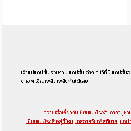
เจ้าแม่แคปชั่น รวบรวม แคปชั่น ต่าง ๆ ไว้ที่นี่ แคปชั
ต่าง ๆ เชิญเพลิดเพลินกันได้เลย
ความเชื่อเกี่ยวกับเซียนแปะโรงสี
คาถาบูชาเ
เซียนแปะโรงสี อยู่ที่ไหน
เทสกาลวันคริสตืมาส
แคปชั