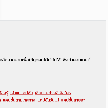
 และอีกมากมายเพื่อให้ทุกคนได้นำไปใช้ เพื่อทำคอนเทนต์
้องรู้
เจ้าแม่แคปชั่น
เซียนแปะโรงสี คือใคร
ก
แคปชั่นตามเทศกาล
แคปชั่นวันแม่
แคปชั่นสายฮา