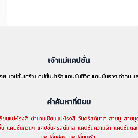
เจ้าแม่แคปชั่น
่นอ่อย แคปชั่นเศร้า แคปชั่นน่ารัก แคปชั่นชีวิต แคปชั่นฮาๆ คำคม
คำค้นหาที่นิยม
ซียนแปะโรงสี
ตำนานเซียนแปะโรงสี
วันคริสต์มาส
สายมู
สายมูต
่น
แคปชั่นกวนๆ
แคปชั่นคริสต์มาส
แคปชั่นความรัก
แคปชั่นตล
แคปชั่นอ่อย
แคปชั่นเศร้า