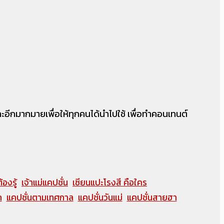
 และอีกมากมายเพื่อให้ทุกคนได้นำไปใช้ เพื่อทำคอนเทนต์
้องรู้
เจ้าแม่แคปชั่น
เซียนแปะโรงสี คือใคร
ก
แคปชั่นตามเทศกาล
แคปชั่นวันแม่
แคปชั่นสายฮา