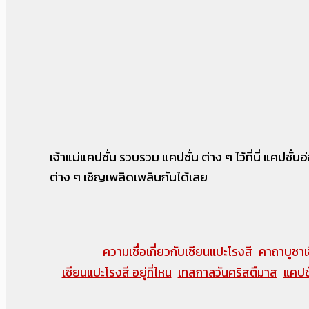
เจ้าแม่แคปชั่น รวบรวม แคปชั่น ต่าง ๆ ไว้ที่นี่ แคปชั
ต่าง ๆ เชิญเพลิดเพลินกันได้เลย
ความเชื่อเกี่ยวกับเซียนแปะโรงสี
คาถาบูชาเ
เซียนแปะโรงสี อยู่ที่ไหน
เทสกาลวันคริสตืมาส
แคปชั