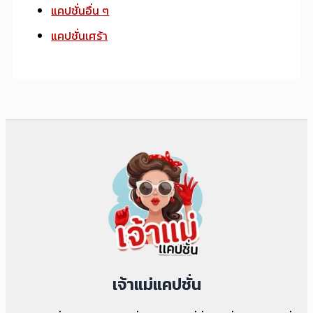
แคปชั่นอื่น ๆ
แคปชั่นเศร้า
เจ้าแม่แคปชั่น