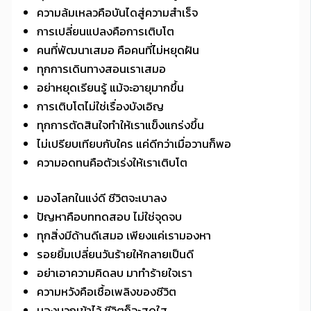
ความล้มเหลวคือบันไดสู่ความสำเร็จ
การเปลี่ยนแปลงคือการเติบโต
คนที่พัฒนาเสมอ คือคนที่ไม่หยุดฝัน
ทุกการเดินทางสอนเราเสมอ
อย่าหยุดเรียนรู้ แม้จะอายุมากขึ้น
การเติบโตไม่ใช่เรื่องบังเอิญ
ทุกการตัดสินใจทำให้เราแข็งแกร่งขึ้น
ไม่เปรียบเทียบกับใคร แค่ดีกว่าเมื่อวานก็พอ
ความอดทนคือตัวเร่งให้เราเติบโต
มองโลกในแง่ดี ชีวิตจะเบาลง
ปัญหาคือบททดสอบ ไม่ใช่จุดจบ
ทุกสิ่งมีด้านดีเสมอ เพียงแค่เรามองหา
รอยยิ้มเปลี่ยนวันร้ายให้กลายเป็นดี
อย่าเอาความคิดลบ มาทำร้ายใจเรา
ความหวังคือเชื้อเพลิงของชีวิต
มองบวกเข้าไว้ ชีวิตก็จะสดใส