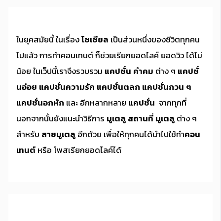
ในยุคสมัยนี้ ในเรื่อง
โซเซียล
เป็นส่วนหนึ่งของชีวิตทุกคน
ไปแล้ว การทำคอนเทนต์ ก็ช่วยเรียกยอดไลค์ ยอดวิว ได้ไม่
น้อย ในเว็ปนี้เราจึงรวบรวม
แคปชั่น คำคม
ต่าง ๆ
แคปชั่
นอ่อย
แคปชั่นความรัก
แคปชั่นตลก
แคปชั่นกวน ๆ
แคปชั่นอกหัก
และ อีกหลากหลาย
แคปชั่น
จากทุกที่
นอกจากนั้นยังแนะนำวิธีการ
มูเตลู
สถานที่ มูเตลู
ต่าง ๆ
สำหรับ
สายมูเตลู
อีกด้วย เพื่อให้ทุกคนได้นำไปใช้ทำ
คอน
เทนต์
หรือ โพสเรียกยอดไลค์ได้