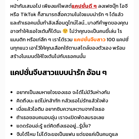
หน้ากันเสมอไป เพียงแค่โพสต์
แคปชั่นดี ๆ
ลงเฟซบุ๊ก ไอจี
หรือ TikTok ก็สามารถสื่อความในใจแบบน่ารัก ๆ ได้แล้ว
และถ้าเธอคนนั้นกำลังเลื่อนดูไทม์ไลน์…บางทีคำพูดของคุณ
อาจทำให้เธอใจเต้นก็ได้นะ
ไม่ว่าคุณจะเป็นคนขี้เล่น โร
แมนติก หรือเท่ลึก ๆ เราได้รวม
แคปชั่นจีบสาว
100 แคปชั่
นทุกแนว เอาไว้ให้คุณเลือกใช้ตามสไตล์ของตัวเอง พร้อม
สร้างโมเมนต์ให้ใจเต้นไปกับเธอคนนั้น
แคปชั่นจีบสาวแบบน่ารัก อ้อน ๆ
อยากเป็นลมหายใจของเธอ จะได้ไม่มีวันห่างกัน
คิดถึงนะ แต่ไม่กล้าทัก กลัวเธอไม่รักแล้วใจพัง
เบื่อแล้วไอติม อยากชิมความหวานจากใจเธอ
ถ้าเธอชอบคนอบอุ่น เราจะเปิดพัดลมรอเลย
แดดร้อนอ่ะรู้ แต่คิดถึงเธออยู่…รู้มั้ย?
จีบได้ไหม ไม่ได้จะขอเป็นแฟน แต่ขอแค่เป็นคนดูแล