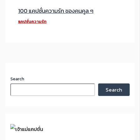
100 แคปชั่นความรัก ของคนคูล ๆ
แคปชั่นความรัก
Search
Search