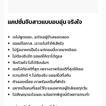
แคปชั่นจีบสาวแบบอบอุ่น จริงใจ
จะไม่พูดเยอะ…แต่จะอยู่ข้างเธอตลอด
ขอแค่โอกาส…เราจะไม่ทำให้เสียใจ
ไม่รู้อนาคตเป็นไง แต่ตอนนี้เราอยากมีเธอ
ไม่ต้องรีบรัก ขอแค่ให้เราได้ดูแล
จีบด้วยใจ ไม่ได้จีบเล่นๆ
เธอไม่ต้องดีที่สุด เพราะเราพร้อมดีที่สุดให้เธอ
ความรักดี ๆ ไม่ต้องรีบ ขอแค่ไม่ทิ้งกัน
ถ้าเธอเหนื่อย เราพร้อมเป็นที่พักใจ
อยากเป็นคนที่เธอไว้ใจ และอยากอยู่ใกล้เธอทุกวัน
ไม่สัญญาอะไรเยอะ แต่อยากพิสูจน์ด้วยการกระทำ