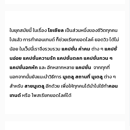
ในยุคสมัยนี้ ในเรื่อง
โซเซียล
เป็นส่วนหนึ่งของชีวิตทุกคน
ไปแล้ว การทำคอนเทนต์ ก็ช่วยเรียกยอดไลค์ ยอดวิว ได้ไม่
น้อย ในเว็ปนี้เราจึงรวบรวม
แคปชั่น คำคม
ต่าง ๆ
แคปชั่
นอ่อย
แคปชั่นความรัก
แคปชั่นตลก
แคปชั่นกวน ๆ
แคปชั่นอกหัก
และ อีกหลากหลาย
แคปชั่น
จากทุกที่
นอกจากนั้นยังแนะนำวิธีการ
มูเตลู
สถานที่ มูเตลู
ต่าง ๆ
สำหรับ
สายมูเตลู
อีกด้วย เพื่อให้ทุกคนได้นำไปใช้ทำ
คอน
เทนต์
หรือ โพสเรียกยอดไลค์ได้