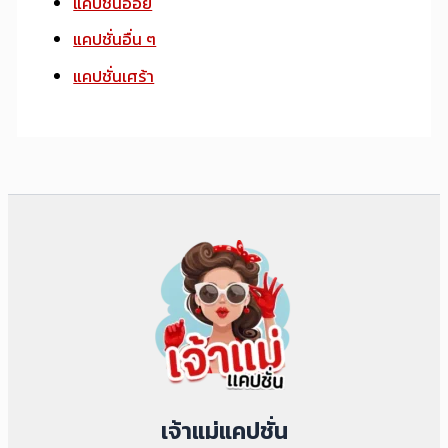
แคปชั่นอ่อย
แคปชั่นอื่น ๆ
แคปชั่นเศร้า
เจ้าแม่แคปชั่น