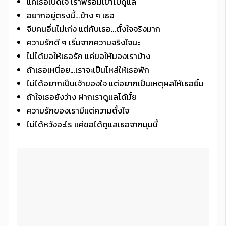
แค่เธอเปิดใจ เราพร้อมเข้าไปดูแล
อยากอยู่ตรงนี้…ข้าง ๆ เธอ
จีบคนอื่นไม่เก่ง แต่กับเธอ…ตั้งใจจริงมาก
ความรักดี ๆ เริ่มจากความจริงใจนะ
ไม่ได้ขอให้เธอรัก แค่ขอให้มองเราบ้าง
ถ้าเธอเหนื่อย…เราจะเป็นไหล่ให้เธอพัก
ไม่ได้อยากเป็นเจ้าของใจ แต่อยากเป็นเหตุผลให้เธอยิ้ม
ถ้าใจเธอยังว่าง ฝากเราดูแลได้มั้ย
ความรักของเรามีแต่ความตั้งใจ
ไม่ได้หวังอะไร แค่ขอได้ดูแลเธอจากมุมนี้