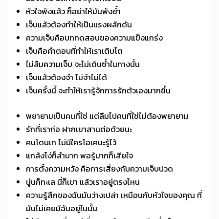
หัวใจพังแล้ว ก็อย่าให้มันพังซ้ำ
เจ็บแล้วต้องทำให้เป็นแรงผลักดัน
ความเจ็บคือบททดสอบของความแข็งแกร่ง
เจ็บคือคำตอบที่ทำให้เราเติบโต
ไม่ลืมความเจ็บ จะไม่เดินซ้ำในทางนั้น
เจ็บแล้วต้องจำ ไม่จำไม่ได้
เจ็บครั้งนี้ จะทำให้เรารู้จักการรักตัวเองมากขึ้น
พยายามเป็นคนที่ใช่ แต่ลืมไปคนที่ใช่ไม่ต้องพยายาม
รักที่เราก่อ ฝากเขาสานต่อด้วยนะ
คนโดนเท ไม่มีใครโอเคนะรู้ไว้
แกล้งโง่ก็ลำบาก พอรู้มากก็เสียใจ
การตั้งความหวัง คือการเสี่ยงกับความเจ็บปวด
นู่นก็ทะเล นี่ก็เขา แล้วเราอยู่ตรงไหน
ความรู้สึกของฉันมันว่างเปล่า เหมือนกับหัวใจของคุณ ที่
มันไม่เคยมีฉันอยู่ในนั้น