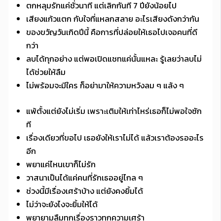
ตกหลุมรักแค่ชั่วนาที แต่เลิกกันที 7 ปียังน้อยไป
เสียงแก้วแตก กับใจที่แหลกสลาย อะไรเสียงดังกว่ากัน
ของขวัญวันเกิดปีนี้ คือการที่ปล่อยให้เธอไปเจอคนที่ดี
กว่า
ลบได้ทุกอย่าง แต่พอเปิดแชทแค่นั้นแหละ รู้เลยว่าลบไม่
ได้ช่วยให้ลืม
ไม่พร้อมจะมีใคร ก็อย่ามาให้ความหวังลม ๆ แล้ง ๆ
แพ้ตั้งแต่ยังไม่เริ่ม เพราะเติมให้เท่าไหร่เธอก็ไม่พอใจซัก
ที
เรื่องเดียวที่ขอไป เธอยังให้เราไม่ได้ แล้วเราต้องรออะไร
อีก
พยาแค่ไหนเขาก็ไม่รัก
วาสนาเป็นได้แค่คนที่รักเธออยู่ไกล ๆ
ช่วงนี้มีเรื่องเศร้าบ้าง แต่ยังคงยิ้มได้
ไม่ว่าจะยังไงจะยิ้มให้ได้
พยายามลืมทุกเรื่องราวทุกความเศร้า