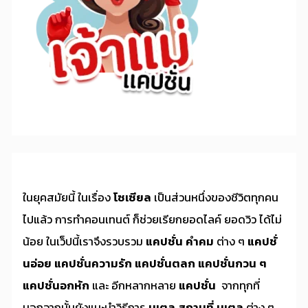
ในยุคสมัยนี้ ในเรื่อง
โซเซียล
เป็นส่วนหนึ่งของชีวิตทุกคน
ไปแล้ว การทำคอนเทนต์ ก็ช่วยเรียกยอดไลค์ ยอดวิว ได้ไม่
น้อย ในเว็ปนี้เราจึงรวบรวม
แคปชั่น คำคม
ต่าง ๆ
แคปชั่
นอ่อย
แคปชั่นความรัก
แคปชั่นตลก
แคปชั่นกวน ๆ
แคปชั่นอกหัก
และ อีกหลากหลาย
แคปชั่น
จากทุกที่
นอกจากนั้นยังแนะนำวิธีการ
มูเตลู
สถานที่ มูเตลู
ต่าง ๆ