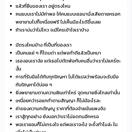
แล้วที่ยืนของเรา อยู่ตรงไหน
คนแบบเราไม่มีค่าพอ ให้คนแบบเธอมานั่งเสียดายหรอก
พยายามไปก็เหนื่อยฟรี ไม่เห็นมีอะไรดีขึ้นเลย
ถ้าเราบ่นว่าไม่ไหว จะมีใครเข้าใจเราบ้าง
มีตรงไหนบ้าง ที่เป็นที่ของเรา
เป็นคนแย่ ๆ ก็โดนด่า แต่พอทำดีแล้วเป็นหมา
เธองอนเราง้อ แต่เธอไปตัดพ้อกับคนอื่นว่าเราไม่แคร์ซะ
งั้น
การที่รับมือได้กับทุกปัญหา ไม่ได้แปลว่าพร้อมจะรับมือ
กับปัญหาได้บ่อย ๆ
ยิ่งพยายามตามความฝันเท่าไหร่ จุดหมายยิ่งไกลเท่านั้น
เหนื่อยกว่ารอแกทำตามสัญญา ก็ไม่มีอะไรละ
ค่าของความกตัญญู ราคาที่ต้องจ่ายมันแพงจัง
เราสู้ทุกอย่าง ยังบอกว่าเราไม่อดทนอีกหรอ
พอเรายอมก็ไม่เกรงใจ แต่พอเราจะไป จะรั้งทำไมล่ะ ใน