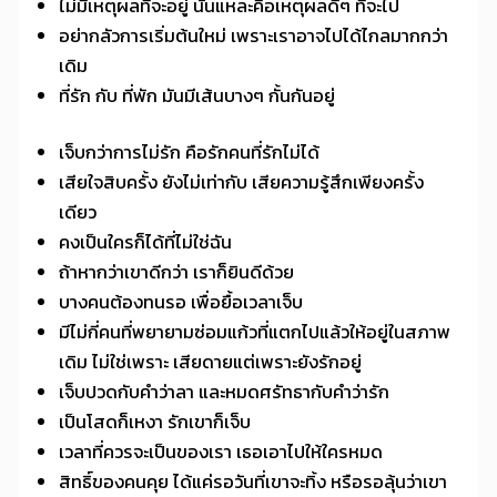
ไม่มีเหตุผลที่จะอยู่ นั่นแหละคือเหตุผลดีๆ ที่จะไป
อย่ากลัวการเริ่มต้นใหม่ เพราะเราอาจไปได้ไกลมากกว่า
เดิม
ที่รัก กับ ที่พัก มันมีเส้นบางๆ กั้นกันอยู่
เจ็บกว่าการไม่รัก คือรักคนที่รักไม่ได้
เสียใจสิบครั้ง ยังไม่เท่ากับ เสียความรู้สึกเพียงครั้ง
เดียว
คงเป็นใครก็ได้ที่ไม่ใช่ฉัน
ถ้าหากว่าเขาดีกว่า เราก็ยินดีด้วย
บางคนต้องทนรอ เพื่อยื้อเวลาเจ็บ
มีไม่กี่คนที่พยายามซ่อมแก้วที่แตกไปแล้วให้อยู่ในสภาพ
เดิม ไม่ใช่เพราะ เสียดายแต่เพราะยังรักอยู่
เจ็บปวดกับคำว่าลา และหมดศรัทธากับคำว่ารัก
เป็นโสดก็เหงา รักเขาก็เจ็บ
เวลาที่ควรจะเป็นของเรา เธอเอาไปให้ใครหมด
สิทธิ์ของคนคุย ได้แค่รอวันที่เขาจะทิ้ง หรือรอลุ้นว่าเขา