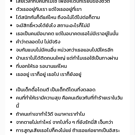
เสียเวลากับคนที่ไม่ใช่ เพื่อให้ได้บทเรียนของชีวิต
ตัวเธออยู่กับเรา แต่ใจเธออยู่ที่เขา
ได้สนิทกันก็ดีแค่ไหน ถึงจะไม่ได้ไปต่อก็ตาม
จะมีสิทธิ์หวงได้ยังไง สถานะอะไรก็ไม่มี
เธอเป็นคนมีอนาคต แต่ในอนาคตเธอไม่มีเราอยู่ในนั้น
คำว่าตลอดไป ไม่มีจริง
จบกันแบบไม่มีคนอื่น หน่วงกว่าเธอแอบไปมีใครอีก
บ้านเราไม่ได้ติดถนนใหญ่ แต่ทำไมเธอใช้เป็นทางผ่าน
ที่บอกให้รอ รอนานแค่ไหน
เธออยู่ เราก็อยู่ เธอไป เราก็ยังอยู่
เป็นเด็กดื้อโดนตี เป็นเด็กดีโดนทิ้งตลอด
คนที่ทำให้เรามีความสุข คือคนเดียวกับที่ทำร้ายเราในวัน
นี้
ถ้าคนเก่าเขาทำไว้ดี จะมาหาเราทำไม
จากตายไม่เท่าไหร่ จากไปทั้ง ๆ ที่ยังรักนี่สิ เจ็บกว่า
การสูญเสียเธอไปก็คงไม่แย่ ถ้าเธอแค่อยากเป็นอิสระ